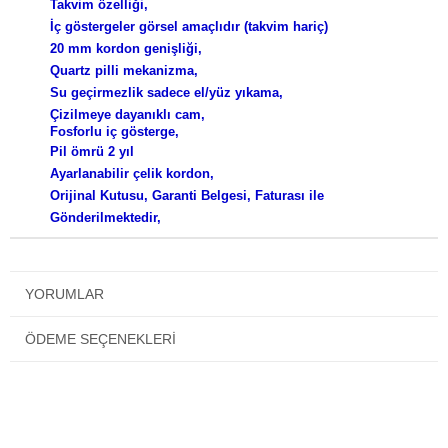
Takvim özelliği,
İç göstergeler görsel amaçlıdır (takvim hariç)
20 mm kordon genişliği,
Quartz pilli mekanizma,
Su geçirmezlik sadece el/yüz yıkama,
Çizilmeye dayanıklı cam,
Fosforlu iç gösterge,
Pil ömrü 2 yıl
Ayarlanabilir çelik kordon,
Orijinal Kutusu, Garanti Belgesi, Faturası ile
Gönderilmektedir,
YORUMLAR
ÖDEME SEÇENEKLERI