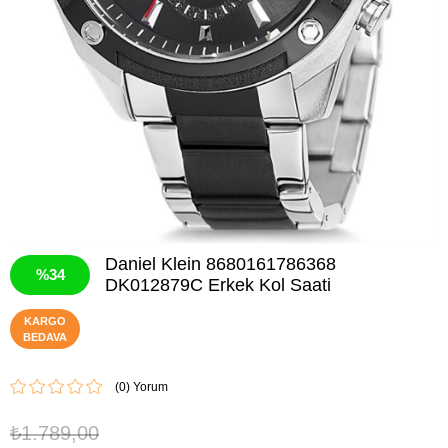
Daniel Klein 8680161786368
34
DK012879C Erkek Kol Saati
KARGO
BEDAVA
(0)
₺1.789,00